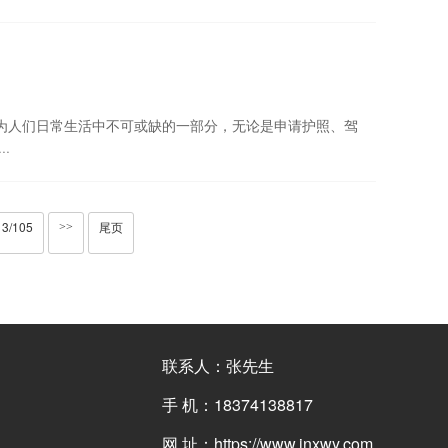
照已经成为人们日常生活中不可或缺的一部分，无论是申请护照、驾
·
3/105
尾页
>>
联系人：张先生
手 机：18374138817
网 址：https://www.jnxwy.com