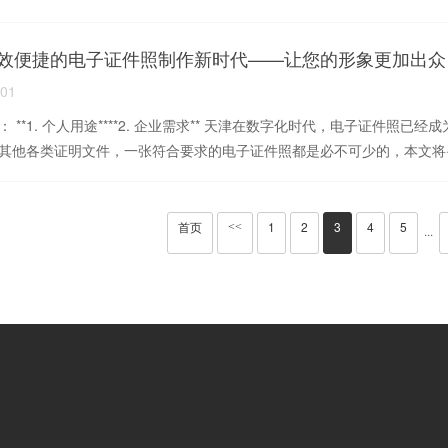
效便捷的电子证件照制作新时代——让您的形象更加出众
-01
： **1. 个人用途****2. 企业需求** 天津在数字化时代，电子证件
其他各类证明文件，一张符合要求的电子证件照都是必不可少的，本文将··
首页
1
2
3
4
5
<<
···