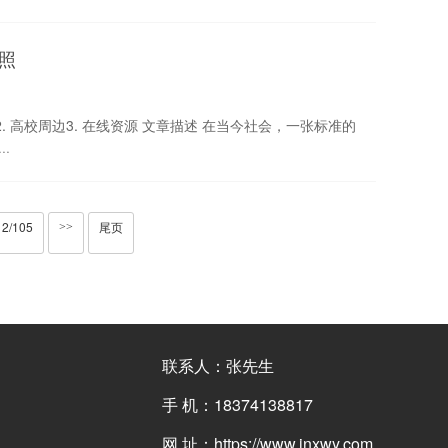
照
2. 高校周边3. 在线资源 文章描述 在当今社会，一张标准的
·
2/105
尾页
>>
联系人：张先生
手 机：18374138817
网 址：https://www.jnxwy.com