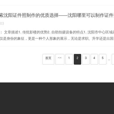
索沈阳证件照制作的优质选择——沈阳哪里可以制作证件
-03
： 文章描述1. 传统影楼的优势2. 自助拍摄设备的特点1. 沈阳市中心区域
仅是身份的象征，更是一种个人形象的展示，无论是求职、升学还是出国··
首页
1
2
3
4
5
<<
···