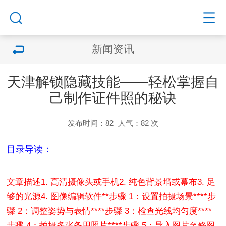
新闻资讯
天津解锁隐藏技能——轻松掌握自
己制作证件照的秘诀
发布时间：82
人气：
82 次
目录导读：
文章描述
1. 高清摄像头或手机
2. 纯色背景墙或幕布
3. 足
够的光源
4. 图像编辑软件
**步骤 1：设置拍摄场景**
**步
骤 2：调整姿势与表情**
**步骤 3：检查光线均匀度**
**
步骤 4：拍摄多张备用照片**
**步骤 5：导入图片至修图